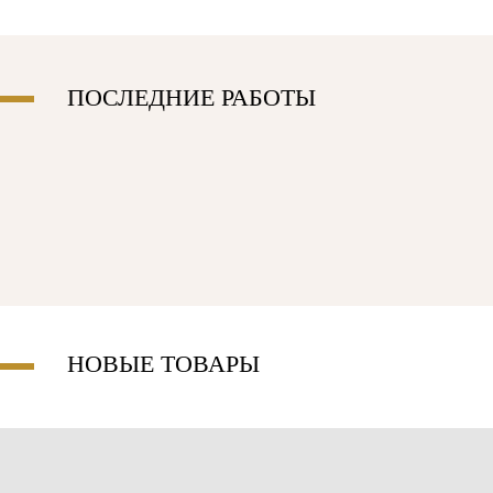
ПОСЛЕДНИЕ РАБОТЫ
Современная
кухня
SIMPLY
Классический
Кл
MOOD
шкаф
сп
НОВЫЕ ТОВАРЫ