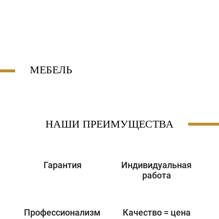
КУХНИ
МЕБЕЛЬ ДЛЯ
СПАЛЬНИ
ВАННОЙ
CANAPELE ȘI
СТОЛЫ И СТУЛЬЯ
МЕБЕЛЬ ДЛЯ
FOTOLII
ГОСТИНОЙ
МЕБЕЛЬ
НАШИ ПРЕИМУЩЕСТВА
Гарантия
Индивидуальная
работа
Профессионализм
Качество = цена