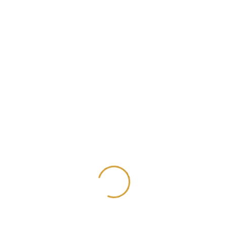
2021-04-16
Подробнее
Посольство Чешской Республики в Кишин
Наши клиенты медицинские
клиники, аптечные сети, салоны
красоты, офисы, офисы некотор...
2021-03-19
Подробнее
Франция - Ницца
Не так давно изготовили мебель
для квартиры в классическом
стиле в Ницце, Франция. Кухн...
2020-03-10
Подробнее