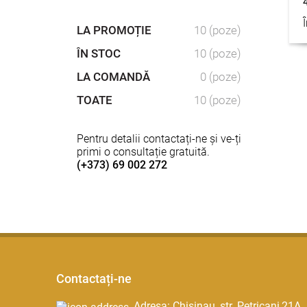
LA PROMOȚIE
10 (poze)
ÎN STOC
10 (poze)
LA COMANDĂ
0 (poze)
TOATE
10 (poze)
Pentru detalii contactați-ne și ve-ți
primi o consultație gratuită.
(+373) 69 002 272
Contactați-ne
Adresa: Chisinau, str. Petricani,21A