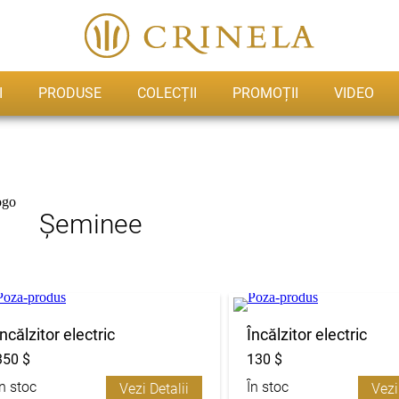
I
PRODUSE
COLECȚII
PROMOȚII
VIDEO
Șeminee
Încălzitor electric
Încălzitor electric
350 $
130 $
În stoc
În stoc
Vezi Detalii
Vezi