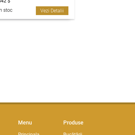
442 $
În stoc
Vezi Detalii
Menu
Produse
Principala
Bucătării