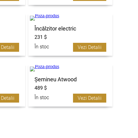
Încălzitor electric
231 $
În stoc
 Detalii
Vezi Detalii
Șemineu Atwood
489 $
În stoc
 Detalii
Vezi Detalii