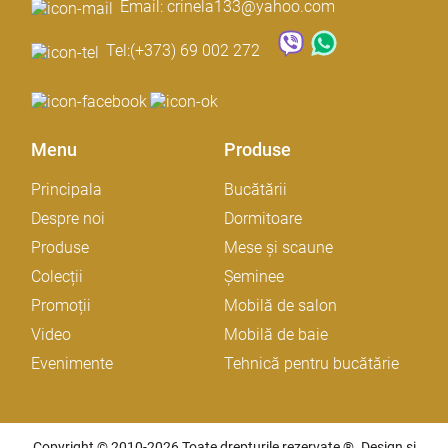
Email: crinela133@yahoo.com
Tel:
(+373) 69 002 272
Menu
Produse
Principala
Bucătării
Despre noi
Dormitoare
Produse
Mese și scaune
Colecții
Șeminee
Promoții
Mobilă de salon
Video
Mobilă de baie
Evenimente
Tehnică pentru bucătărie
Copyright © 2010-2026 Toate drepturile rezervate ®. Design și