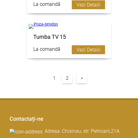
La comandă
Vezi Detalii
Tumba TV 15
La comandă
Vezi Detalii
1
2
>
Contactați-ne
Adresa: Chisinau, str. Petricani,21A