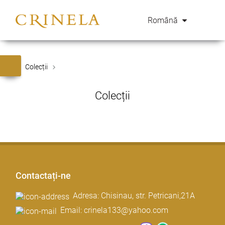
Română
Colecții
Colecții
Contactați-ne
Adresa: Chisinau, str. Petricani,21A
Email: crinela133@yahoo.com