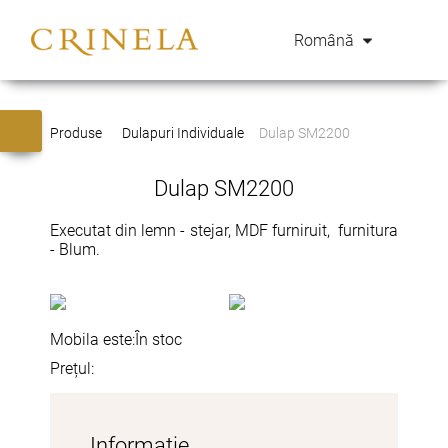
Română
Produse
Dulapuri Individuale
Dulap SM2200
Dulap SM2200
Executat din lemn - stejar, MDF furniruit, furnitura
- Blum.
Mobila este:
În stoc
Prețul:
Informație