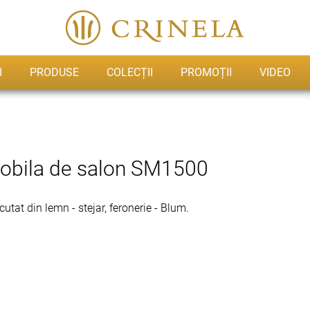
I
PRODUSE
COLECȚII
PROMOȚII
VIDEO
obila de salon SM1500
cutat din lemn - stejar, feronerie - Blum.