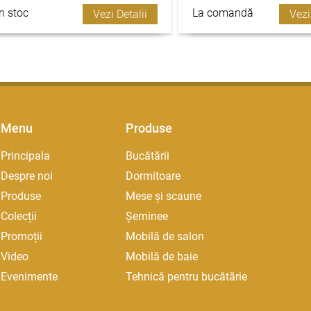
În stoc
La comandă
Vezi Detalii
Vezi
Menu
Produse
Principala
Bucătării
Despre noi
Dormitoare
Produse
Mese și scaune
Colecții
Șeminee
Promoții
Mobilă de salon
Video
Mobilă de baie
Evenimente
Tehnică pentru bucătărie