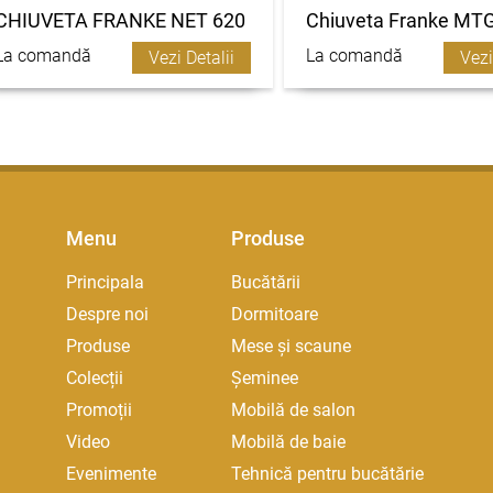
CHIUVETA FRANKE NET 620
Chiuveta Franke MT
La comandă
La comandă
Vezi Detalii
Vezi
Menu
Produse
Principala
Bucătării
Despre noi
Dormitoare
Produse
Mese și scaune
Colecții
Șeminee
Promoții
Mobilă de salon
Video
Mobilă de baie
Evenimente
Tehnică pentru bucătărie