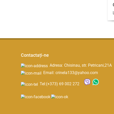
Contactați-ne
Adresa: Chisinau, str. Petricani,21A
Email: crinela133@yahoo.com
Tel:
(+373) 69 002 272