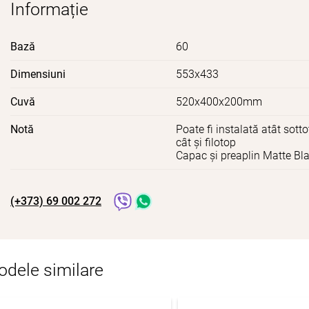
Informație
Bază
60
Dimensiuni
553x433
Cuvă
520x400x200mm
Notă
Poate fi instalată atât sott
cât și filotop
Capac și preaplin Matte Bl
(+373) 69 002 272
dele similare