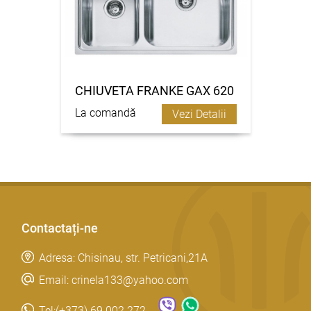
CHIUVETA FRANKE GAX 620
La comandă
Vezi Detalii
Contactați-ne
Adresa: Chisinau, str. Petricani,21A
Email: crinela133@yahoo.com
Tel:
(+373) 69 002 272