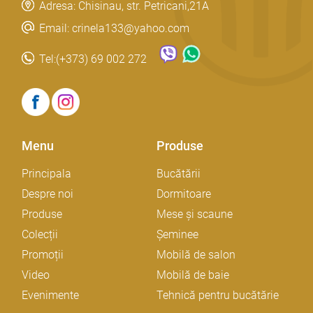
Adresa: Chisinau, str. Petricani,21A
Email: crinela133@yahoo.com
Tel:
(+373) 69 002 272
Menu
Produse
Principala
Bucătării
Despre noi
Dormitoare
Produse
Mese și scaune
Colecții
Șeminee
Promoții
Mobilă de salon
Video
Mobilă de baie
Evenimente
Tehnică pentru bucătărie