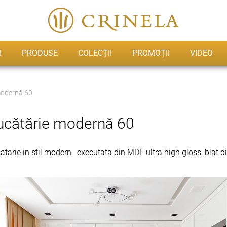
I
PRODUSE
COLECȚII
PROMOȚII
VIDEO
modernă 60
ucătărie modernă 60
atarie in stil modern, executata din MDF ultra high gloss, blat din 