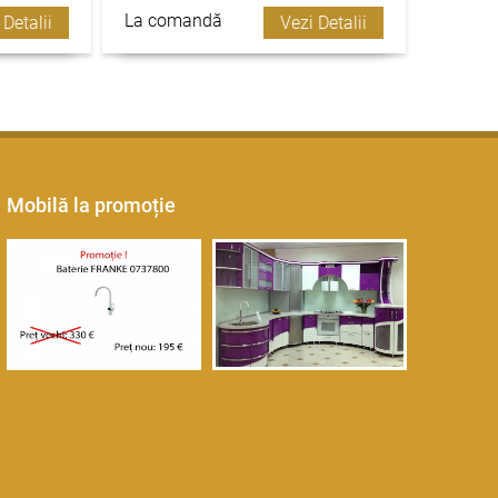
La comandă
 Detalii
Vezi Detalii
Mobilă la promoție