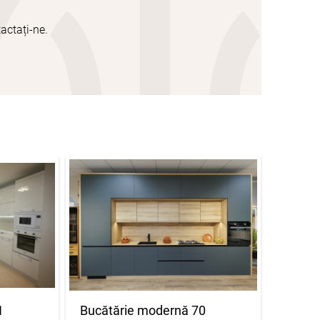
actați-ne.
1
Bucătărie modernă 70