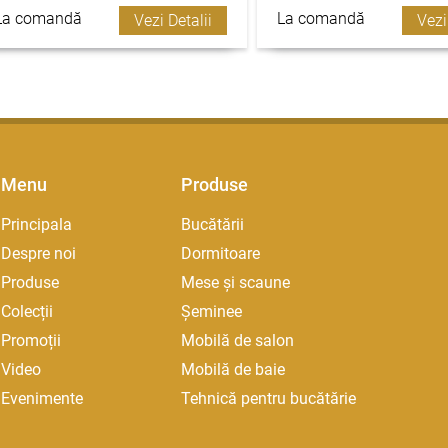
La comandă
La comandă
Vezi Detalii
Vezi
Menu
Produse
Principala
Bucătării
Despre noi
Dormitoare
Produse
Mese și scaune
Colecții
Șeminee
Promoții
Mobilă de salon
Video
Mobilă de baie
Evenimente
Tehnică pentru bucătărie