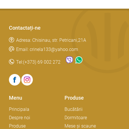
Contactați-ne
Adresa: Chisinau, str. Petricani,21A
Email: crinela133@yahoo.com
Tel:
(+373) 69 002 272
Menu
Produse
Principala
Bucătării
Despre noi
Dormitoare
Produse
Mese și scaune