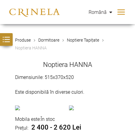
Română
Produse
Dormitoare
Noptiere Tapițate
Noptiera HANNA
Noptiera HANNA
Dimensiunile: 515x370x520
Este disponibilă în diverse culori.
Mobila este:
În stoc
2 400 - 2 620 Lei
Prețul: