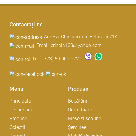
Contactați-ne
Adresa: Chisinau, str. Petricani,21A
Email: crinela133@yahoo.com
Tel:
(+373) 69 002 272
Menu
Produse
Principala
Bucătării
Despre noi
Dormitoare
Produse
Mese și scaune
Colecții
Șeminee